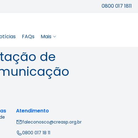
0800 017 1811
otícias
FAQs
Mais
tação de
omunicação
cas
Atendimento
 de
faleconosco@creasp.org.br
0800 017 18 11