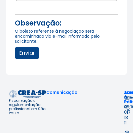
Observação:
O boleto referente à negociação será
encaminhado via e-mail informado pelo
solicitante.
Enviar
Comunicação
Ace
Tra
Ate
à
&
fal
Fiscalização e
Inf
Polí
regulamentação
080
profissional em São
017
Paulo.
18
11
Av.