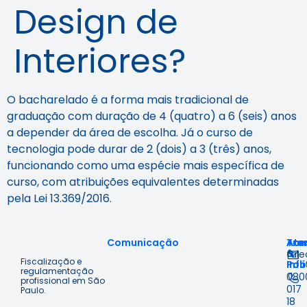
Design de
Interiores?
O bacharelado é a forma mais tradicional de
graduação com duração de 4 (quatro) a 6 (seis) anos
a depender da área de escolha. Já o curso de
tecnologia pode durar de 2 (dois) a 3 (três) anos,
funcionando como uma espécie mais específica de
curso, com atribuições equivalentes determinadas
pela
Lei 13.369/2016
.
Comunicação
Ace
Tra
Ate
à
&
fal
Fiscalização e
Inf
Polí
regulamentação
080
profissional em São
017
Paulo.
18