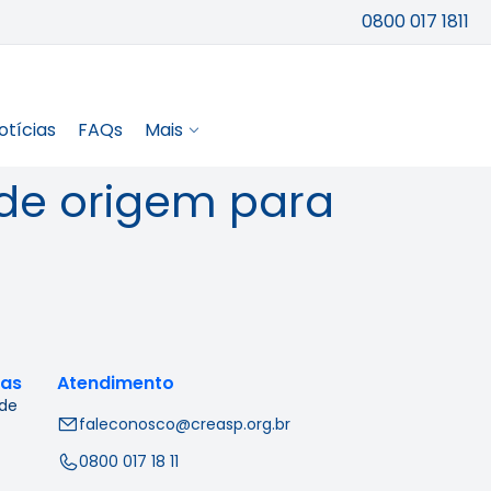
0800 017 1811
otícias
FAQs
Mais
 de origem para
cas
Atendimento
 de
faleconosco@creasp.org.br
0800 017 18 11