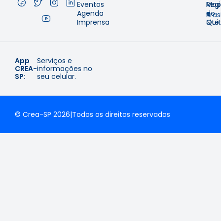
Eventos
Regi
Map
–
Agenda
e
do
Brasi
Imprensa
Qui
Site
App
Serviços e
CREA-
informações no
SP:
seu celular.
© Crea-SP 2026
|
Todos os direitos reservados