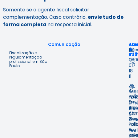
Somente se o agente fiscal solicitar
complementação. Caso contrário,
envie tudo de
forma completa
na resposta inicial.
Comunicação
Ace
Tra
Ate
à
&
fal
Fiscalização e
Inf
Polí
regulamentação
080
profissional em São
017
Paulo.
18
11
Av.
Cre
Brig
Prot
Tra
Fari
Emit
e
Lima
em
Pre
1059
Ate
de
9º
Pres
Con
And
Prot
Polí
–
Emit
de
Pinh
pelo
Priv
–