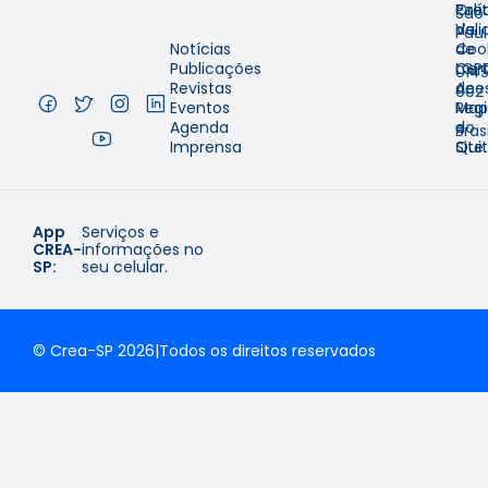
Cre
Polí
São
Val
de
Pau
Notícias
de
Coo
–
Publicações
Cer
LGP
014
Revistas
de
Aces
002
Eventos
Regi
Map
–
Agenda
e
do
Brasi
Imprensa
Qui
Site
App
Serviços e
CREA-
informações no
SP:
seu celular.
© Crea-SP 2026
|
Todos os direitos reservados