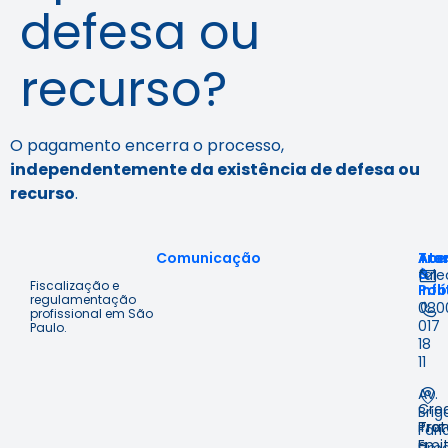
defesa ou
recurso?
O pagamento encerra o processo,
independentemente da existência de defesa ou
recurso
.
Comunicação
Ace
Tra
Ate
à
&
fal
Fiscalização e
Inf
Polí
regulamentação
080
profissional em São
017
Paulo.
18
11
Av.
Cre
Brig
Prot
Tra
Fari
Emit
e