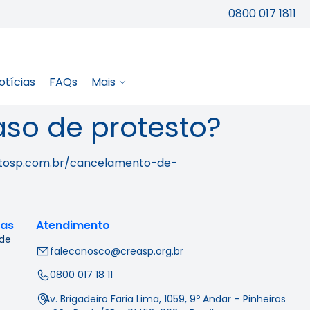
0800 017 1811
otícias
FAQs
Mais
so de protesto?
testosp.com.br/cancelamento-de-
cas
Atendimento
 de
faleconosco@creasp.org.br
0800 017 18 11
Av. Brigadeiro Faria Lima, 1059, 9º Andar – Pinheiros