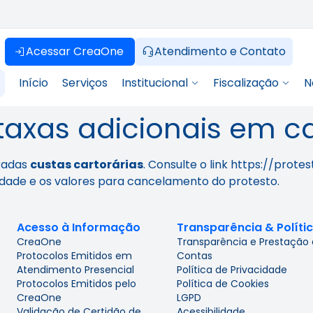
Acessar CreaOne
Atendimento e Contato
Início
Serviços
Institucional
Fiscalização
N
axas adicionais em ca
bradas
custas cartorárias
. Consulte o link https://pro
lidade e os valores para cancelamento do protesto.
Acesso à Informação
Transparência & Políti
CreaOne
Transparência e Prestação
Protocolos Emitidos em
Contas
Atendimento Presencial
Política de Privacidade
Protocolos Emitidos pelo
Política de Cookies
CreaOne
LGPD
Validação de Certidão de
Acessibilidade