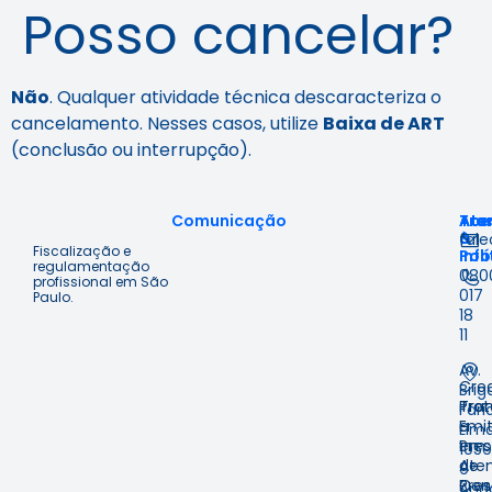
Posso cancelar?
Não
. Qualquer atividade técnica descaracteriza o
cancelamento. Nesses casos, utilize
Baixa de ART
(conclusão ou interrupção).
Comunicação
Ace
Tra
Ate
à
&
fal
Fiscalização e
Inf
Polí
regulamentação
080
profissional em São
017
Paulo.
18
11
Av.
Cre
Brig
Prot
Tra
Fari
Emit
e
Lima
em
Pre
1059
Ate
de
9º
Pres
Con
And