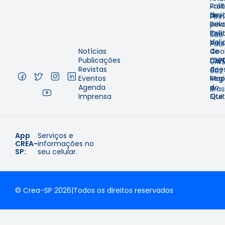
Prot
Polí
–
Emit
de
Pinh
pelo
Priv
–
Cre
Polí
São
Val
de
Pau
Notícias
de
Coo
–
Publicações
Cer
LGP
014
Revistas
de
Aces
002
Eventos
Regi
Map
–
Agenda
e
do
Brasi
Imprensa
Qui
Site
App
Serviços e
CREA-
informações no
SP:
seu celular.
© Crea-SP 2026
|
Todos os direitos reservados