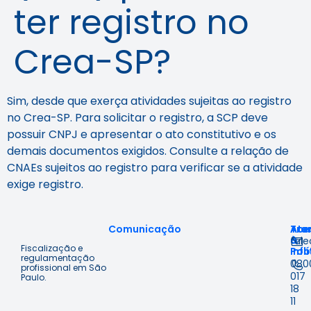
ter registro no
Crea-SP?
Sim, desde que exerça atividades sujeitas ao registro
no Crea-SP. Para solicitar o registro, a SCP deve
possuir CNPJ e apresentar o ato constitutivo e os
demais documentos exigidos. Consulte a
relação de
CNAEs
sujeitos ao registro para verificar se a atividade
exige registro.
Comunicação
Ace
Tra
Ate
à
&
fal
Fiscalização e
Inf
Polí
regulamentação
080
profissional em São
017
Paulo.
18
11