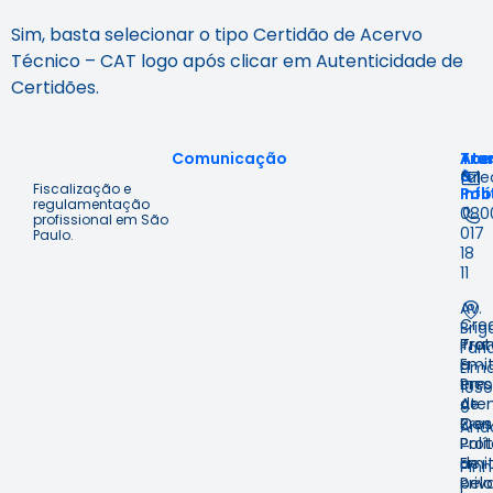
Sim, basta selecionar o tipo Certidão de Acervo
Técnico – CAT logo após clicar em Autenticidade de
Certidões.
Comunicação
Ace
Tra
Ate
à
&
fal
Fiscalização e
Inf
Polí
regulamentação
080
profissional em São
017
Paulo.
18
11
Av.
Cre
Brig
Prot
Tra
Fari
Emit
e
Lima
em
Pre
1059
Ate
de
9º
Pres
Con
And
Prot
Polí
–
Emit
de
Pinh
pelo
Priv
–