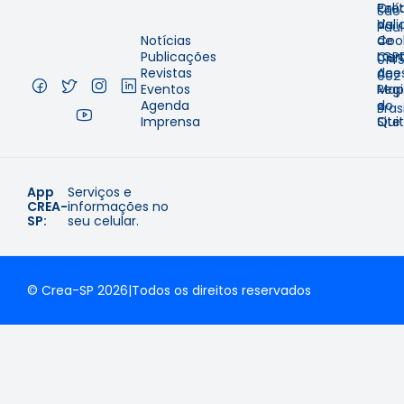
Cre
Polí
São
Val
de
Pau
Notícias
de
Coo
–
Publicações
Cer
LGP
014
Revistas
de
Aces
002
Eventos
Regi
Map
–
Agenda
e
do
Brasi
Imprensa
Qui
Site
App
Serviços e
CREA-
informações no
SP:
seu celular.
© Crea-SP 2026
|
Todos os direitos reservados