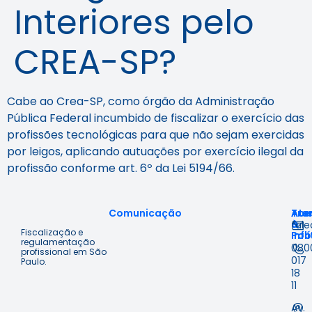
Interiores pelo
CREA-SP?
Cabe ao Crea-SP, como órgão da Administração
Pública Federal incumbido de fiscalizar o exercício das
profissões tecnológicas para que não sejam exercidas
por leigos, aplicando autuações por exercício ilegal da
profissão conforme art. 6º da
Lei 5194/66
.
Comunicação
Ace
Tra
Ate
à
&
fal
Fiscalização e
Inf
Polí
regulamentação
080
profissional em São
017
Paulo.
18
11
Av.