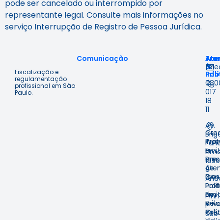
pode ser cancelado ou interrompido por
representante legal. Consulte mais informações no
serviço Interrupção de Registro de Pessoa Jurídica.
Comunicação
Ace
Tra
Ate
à
&
fal
Fiscalização e
Inf
Polí
regulamentação
080
profissional em São
017
Paulo.
18
11
Av.
Cre
Brig
Prot
Tra
Fari
Emit
e
Lima
em
Pre
1059
Ate
de
9º
Pres
Con
And
Prot
Polí
–
Emit
de
Pinh
pelo
Priv
–
Cre
Polí
São