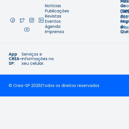
Val
de
Pau
Notícias
de
Coo
–
Publicações
Cer
LGP
014
Revistas
de
Aces
002
Eventos
Regi
Map
–
Agenda
e
do
Brasi
Imprensa
Qui
Site
App
Serviços e
CREA-
informações no
SP:
seu celular.
© Crea-SP 2026
|
Todos os direitos reservados