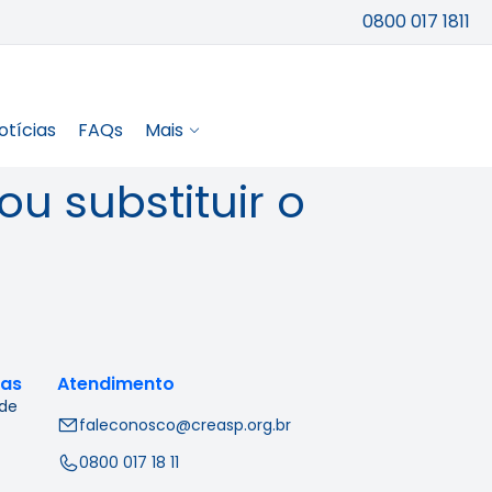
0800 017 1811
otícias
FAQs
Mais
ou substituir o
cas
Atendimento
 de
faleconosco@creasp.org.br
0800 017 18 11