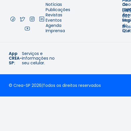
Pau
Notícias
de
Coo
–
Publicações
Cer
LGP
014
Revistas
de
Aces
002
Eventos
Regi
Map
–
Agenda
e
do
Brasi
Imprensa
Qui
Site
App
Serviços e
CREA-
informações no
SP:
seu celular.
© Crea-SP 2026
|
Todos os direitos reservados