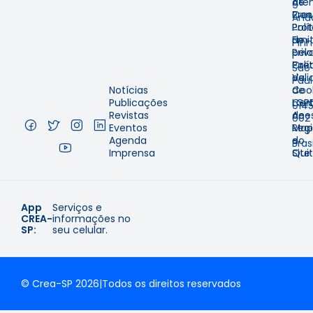
Ate
de
9º
Pres
Con
And
Prot
Polí
–
Emit
de
Pinh
pelo
Priv
–
Cre
Polí
São
Val
de
Pau
Notícias
de
Coo
–
Publicações
Cer
LGP
014
Revistas
de
Aces
002
Eventos
Regi
Map
–
Agenda
e
do
Brasi
Imprensa
Qui
Site
App
Serviços e
CREA-
informações no
SP:
seu celular.
© Crea-SP 2026
|
Todos os direitos reservados