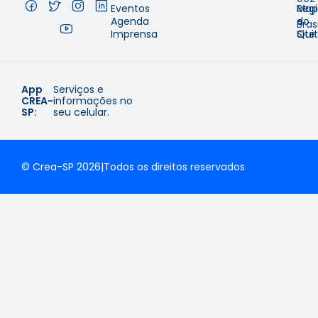
Eventos
Regi
Map
–
Agenda
e
do
Brasi
Imprensa
Qui
Site
App
Serviços e
CREA-
informações no
SP:
seu celular.
© Crea-SP 2026
|
Todos os direitos reservados