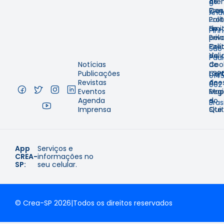
Ate
de
9º
Pres
Con
And
Prot
Polí
–
Emit
de
Pinh
pelo
Priv
–
Cre
Polí
São
Val
de
Pau
Notícias
de
Coo
–
Publicações
Cer
LGP
014
Revistas
de
Aces
002
Eventos
Regi
Map
–
Agenda
e
do
Brasi
Imprensa
Qui
Site
App
Serviços e
CREA-
informações no
SP:
seu celular.
© Crea-SP 2026
|
Todos os direitos reservados