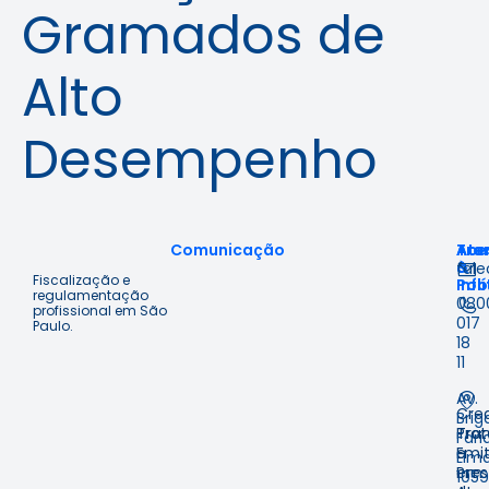
Gramados de
Alto
Desempenho
Comunicação
Ace
Tra
Ate
à
&
fal
Fiscalização e
Inf
Polí
regulamentação
080
profissional em São
017
Paulo.
18
11
Av.
Cre
Brig
Prot
Tra
Fari
Emit
e
Lima
em
Pre
1059