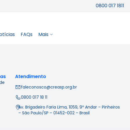
0800 017 1811
otícias
FAQs
Mais
cas
Atendimento
 de
faleconosco@creasp.org.br
0800 017 18 11
Av. Brigadeiro Faria Lima, 1059, 9º Andar – Pinheiros
– São Paulo/SP – 01452-002 – Brasil