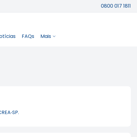
0800 017 1811
otícias
FAQs
Mais
CREA‑SP.