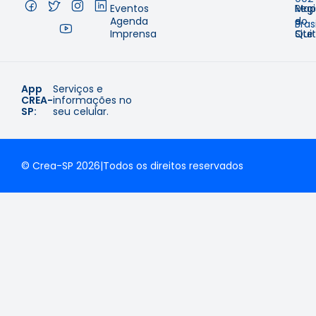
Eventos
Regi
Map
–
Agenda
e
do
Brasi
Imprensa
Qui
Site
App
Serviços e
CREA-
informações no
SP:
seu celular.
© Crea-SP 2026
|
Todos os direitos reservados