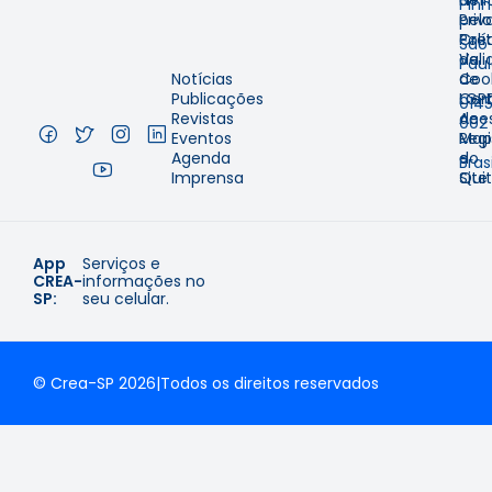
Emit
de
Pinh
pelo
Priv
–
Cre
Polí
São
Val
de
Pau
Notícias
de
Coo
–
Publicações
Cer
LGP
014
Revistas
de
Aces
002
Eventos
Regi
Map
–
Agenda
e
do
Brasi
Imprensa
Qui
Site
App
Serviços e
CREA-
informações no
SP:
seu celular.
© Crea-SP 2026
|
Todos os direitos reservados