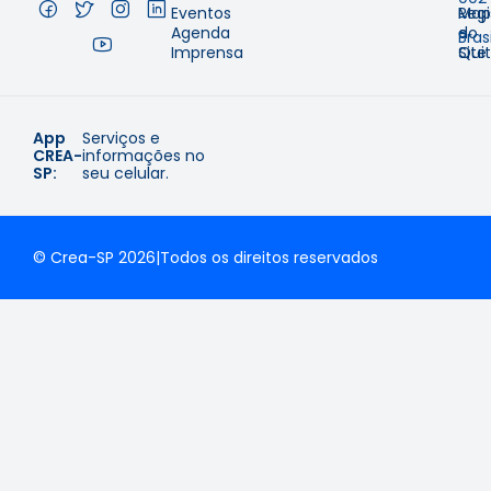
Eventos
Regi
Map
–
Agenda
e
do
Brasi
Imprensa
Qui
Site
App
Serviços e
CREA-
informações no
SP:
seu celular.
© Crea-SP 2026
|
Todos os direitos reservados