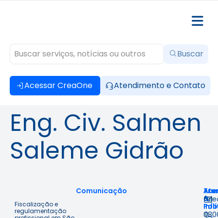
Buscar
Acessar CreaOne
Atendimento e Contato
Eng. Civ. Salmen
Saleme Gidrão
Comunicação
Ace
Tra
Ate
à
&
fal
Fiscalização e
Inf
Polí
regulamentação
080
profissional em São