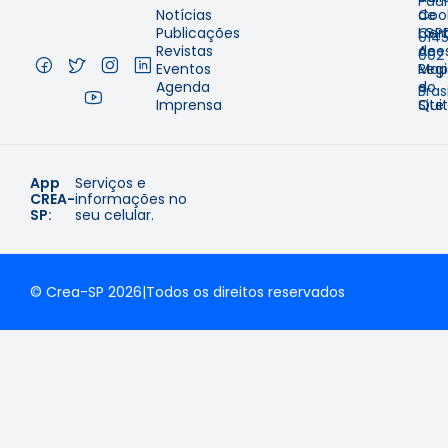
Pau
Notícias
de
Coo
–
Publicações
Cer
LGP
014
Revistas
de
Aces
002
Eventos
Regi
Map
–
Agenda
e
do
Brasi
Imprensa
Qui
Site
App
Serviços e
CREA-
informações no
SP:
seu celular.
© Crea-SP 2026
|
Todos os direitos reservados