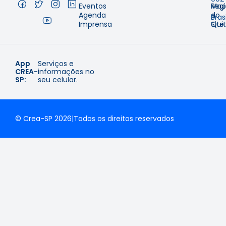
Eventos
Regi
Map
–
Agenda
e
do
Brasi
Imprensa
Qui
Site
App
Serviços e
CREA-
informações no
SP:
seu celular.
© Crea-SP 2026
|
Todos os direitos reservados