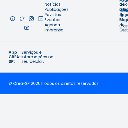
Pau
Notícias
de
Coo
–
Publicações
Cer
LGP
014
Revistas
de
Aces
002
Eventos
Regi
Map
–
Agenda
e
do
Brasi
Imprensa
Qui
Site
App
Serviços e
CREA-
informações no
SP:
seu celular.
© Crea-SP 2026
|
Todos os direitos reservados