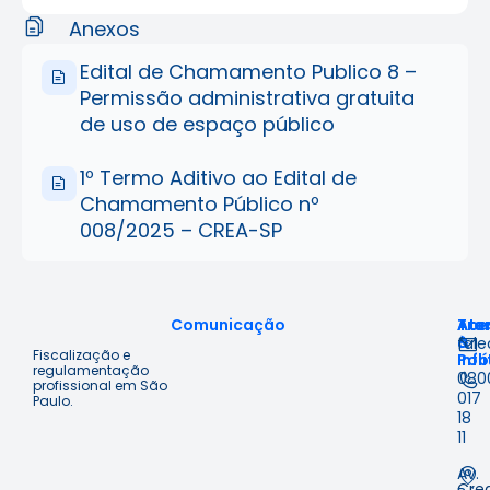
Anexos
Edital de Chamamento Publico 8 –
Permissão administrativa gratuita
de uso de espaço público
1º Termo Aditivo ao Edital de
Chamamento Público nº
008/2025 – CREA-SP
Comunicação
Ace
Tra
Ate
à
&
fal
Fiscalização e
Inf
Polí
regulamentação
080
profissional em São
017
Paulo.
18
11
Av.
Cre