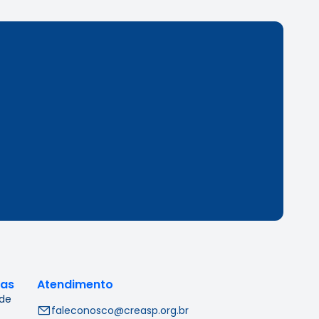
cas
Atendimento
 de
faleconosco@creasp.org.br