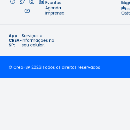
Eventos
Regi
Map
–
Agenda
e
do
Brasi
Imprensa
Qui
Site
App
Serviços e
CREA-
informações no
SP:
seu celular.
© Crea-SP 2026
|
Todos os direitos reservados