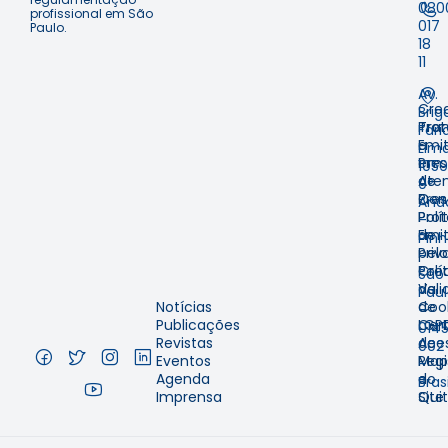
080
profissional em São
017
Paulo.
18
11
Av.
Cre
Brig
Prot
Tra
Fari
Emit
e
Lima
em
Pre
1059
Ate
de
9º
Pres
Con
And
Prot
Polí
–
Emit
de
Pinh
pelo
Priv
–
Cre
Polí
São
Val
de
Pau
Notícias
de
Coo
–
Publicações
Cer
LGP
014
Revistas
de
Aces
002
Eventos
Regi
Map
–
Agenda
e
do
Brasi
Imprensa
Qui
Site