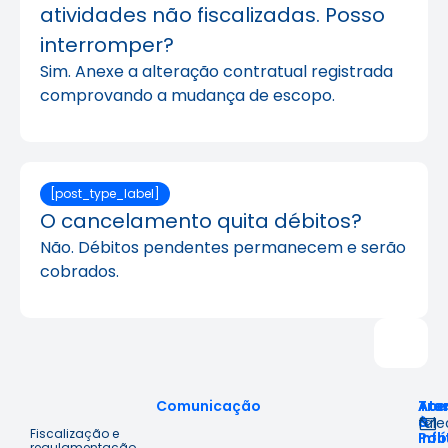
atividades não fiscalizadas. Posso
interromper?
Sim. Anexe a alteração contratual registrada
comprovando a mudança de escopo.
[post_type_label]
O cancelamento quita débitos?
Não. Débitos pendentes permanecem e serão
cobrados.
Comunicação
Ace
Tra
Ate
à
&
fal
Fiscalização e
Inf
Polí
regulamentação