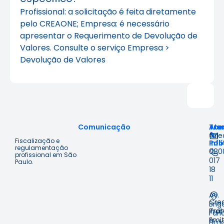
Profissional: a solicitação é feita diretamente
pelo CREAONE; Empresa: é necessário
apresentar o Requerimento de Devolução de
Valores. Consulte o serviço Empresa >
Devolução de Valores
Comunicação
Ace
Tra
Ate
à
&
fal
Fiscalização e
Inf
Polí
regulamentação
080
profissional em São
017
Paulo.
18
11
Av.
Cre
Brig
Prot
Tra
Fari
Emit
e
Lima