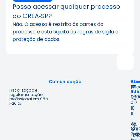
Posso acessar qualquer processo
do CREA‑SP?
Não. O acesso é restrito às partes do
processo e está sujeito às regras de sigilo e
proteção de dados.
Comunicação
Ace
Tra
Ate
à
&
fal
Fiscalização e
Inf
Polí
regulamentação
080
profissional em São
017
Paulo.
18
11
Av.
Cre
Brig
Prot
Tra
Fari
Emit
e