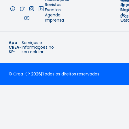
014
Revistas
de
Aces
002
Eventos
Regi
Map
–
Agenda
e
do
Brasi
Imprensa
Qui
Site
App
Serviços e
CREA-
informações no
SP:
seu celular.
© Crea-SP 2026
|
Todos os direitos reservados