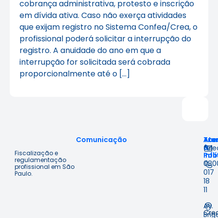
cobrança administrativa, protesto e inscrição
em dívida ativa. Caso não exerça atividades
que exijam registro no Sistema Confea/Crea, o
profissional poderá solicitar a interrupção do
registro. A anuidade do ano em que a
interrupção for solicitada será cobrada
proporcionalmente até o […]
Comunicação
Ace
Tra
Ate
à
&
fal
Fiscalização e
Inf
Polí
regulamentação
080
profissional em São
017
Paulo.
18
11
Av.
Cre
Brig