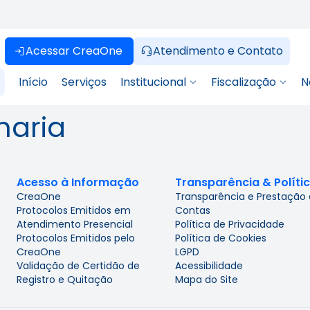
Acessar CreaOne
Atendimento e Contato
Início
Serviços
Institucional
Fiscalização
N
haria
Acesso à Informação
Transparência & Políti
CreaOne
Transparência e Prestação
Protocolos Emitidos em
Contas
Atendimento Presencial
Política de Privacidade
Protocolos Emitidos pelo
Política de Cookies
CreaOne
LGPD
Validação de Certidão de
Acessibilidade
Registro e Quitação
Mapa do Site