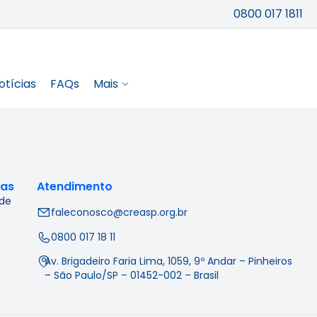
0800 017 1811
otícias
FAQs
Mais
cas
Atendimento
 de
faleconosco@creasp.org.br
0800 017 18 11
Av. Brigadeiro Faria Lima, 1059, 9º Andar – Pinheiros
– São Paulo/SP – 01452-002 – Brasil