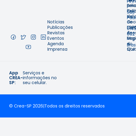
Emit
de
Pinh
pelo
Priv
–
Cre
Polí
São
Val
de
Pau
Notícias
de
Coo
–
Publicações
Cer
LGP
014
Revistas
de
Aces
002
Eventos
Regi
Map
–
Agenda
e
do
Brasi
Imprensa
Qui
Site
App
Serviços e
CREA-
informações no
SP:
seu celular.
© Crea-SP 2026
|
Todos os direitos reservados