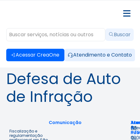
Buscar
Acessar CreaOne
Atendimento e Contato
Defesa de Auto
de Infração
Comunicação
Ace
Tra
Ate
à
&
fal
Fiscalização e
Inf
Polí
regulamentação
080
profissional em São