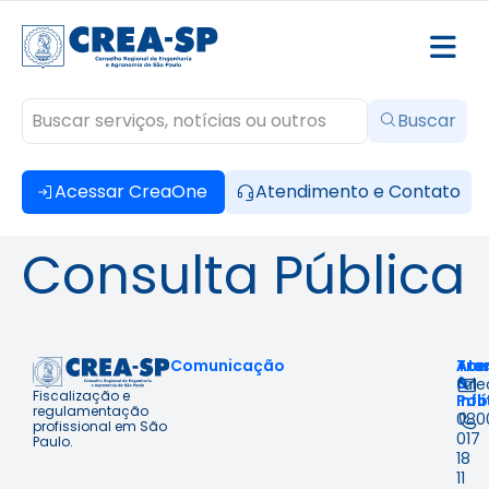
Buscar
Acessar CreaOne
Atendimento e Contato
Consulta Pública
Comunicação
Ace
Tra
Ate
à
&
fal
Fiscalização e
Inf
Polí
regulamentação
080
profissional em São
017
Paulo.
18
11